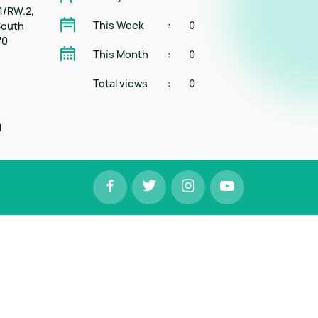
1/RW.2,
This Week
:
0
South
70
This Month
:
0
Total views
:
0
d