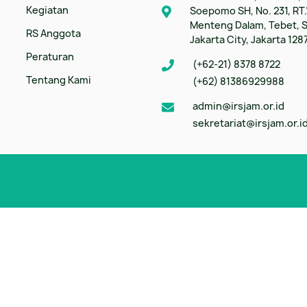
Kegiatan
Soepomo SH, No. 231, RT.
Menteng Dalam, Tebet, 
RS Anggota
Jakarta City, Jakarta 128
Peraturan
(+62-21) 8378 8722
Tentang Kami
(+62) 81386929988
admin@irsjam.or.id
sekretariat@irsjam.or.i